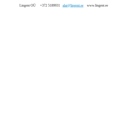
Lingent OÜ +372 5189931
alar@lingent.ee
www.lingent.ee