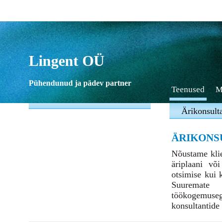
Lingent OÜ
Pühendunud ja pädev partner
Teenused
M
Ärikonsult
ÄRIKONS
Nõustame klie
äriplaani või
otsimise kui 
Suuremate 
töökogemuse
konsultantide 